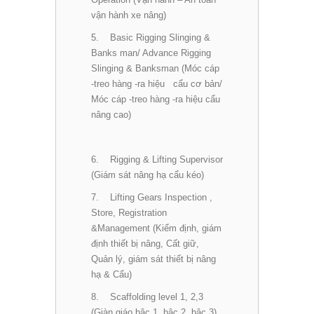
vận hành xe nâng)
5. Basic Rigging Slinging &
Banks man/ Advance Rigging
Slinging & Banksman (Móc cáp
-treo hàng -ra hiệu cẩu cơ bản/
Móc cáp -treo hàng -ra hiệu cẩu
nâng cao)
6. Rigging & Lifting Supervisor
(Giám sát nâng hạ cẩu kéo)
7. Lifting Gears Inspection ,
Store, Registration
&Management (Kiểm định, giám
định thiết bị nâng, Cất giữ,
Quản lý, giám sát thiết bị nâng
hạ & Cẩu)
8. Scaffolding level 1, 2,3
(Giàn giáo bậc 1, bậc 2, bậc 3)