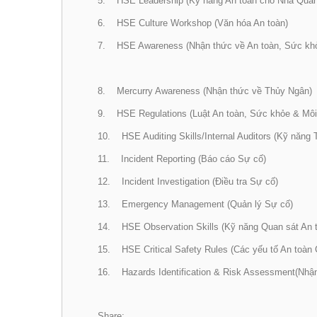
5. HSE Leadership (Kỹ năng An toàn cho Nhà Quản
6. HSE Culture Workshop (Văn hóa An toàn)
7. HSE Awareness (Nhận thức về An toàn, Sức khỏ
8. Mercurry Awareness (Nhận thức về Thủy Ngân)
9. HSE Regulations (Luật An toàn, Sức khỏe & Môi
10. HSE Auditing Skills/Internal Auditors (Kỹ năng 
11. Incident Reporting (Báo cáo Sự cố)
12. Incident Investigation (Điều tra Sự cố)
13. Emergency Management (Quản lý Sự cố)
14. HSE Observation Skills (Kỹ năng Quan sát An 
15. HSE Critical Safety Rules (Các yếu tố An toàn
16. Hazards Identification & Risk Assessment(Nhận 
Share: