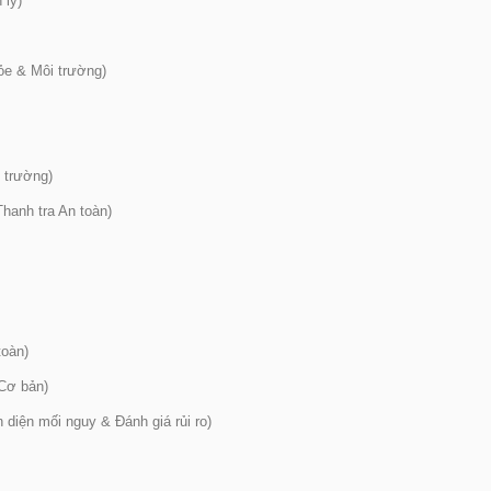
 lý)
e & Môi trường)
 trường)
Thanh tra An toàn)
toàn)
 Cơ bản)
diện mối nguy & Đánh giá rủi ro)