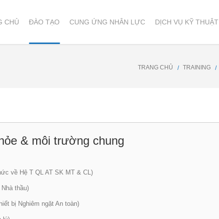
G CHỦ
ĐÀO TẠO
CUNG ỨNG NHÂN LỰC
DỊCH VỤ KỸ THUẬT
TRANG CHỦ
TRAINING
khỏe & môi trường chung
ức về Hệ T QL AT SK MT & CL)
 Nhà thầu)
hiết bị Nghiêm ngặt An toàn)